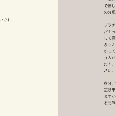
で怪し
の分私
いです。
プラナ
だ！っ
して霊
きちん
かって
う人た
た！」
さい。
​多分
霊効果
ますが
る元気