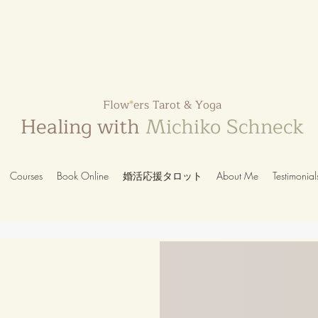
Flow
*
ers Tarot & Yoga
Healing with
Michiko Schneck
Courses
Book Online
婚活応援タロット
About Me
Testimonial