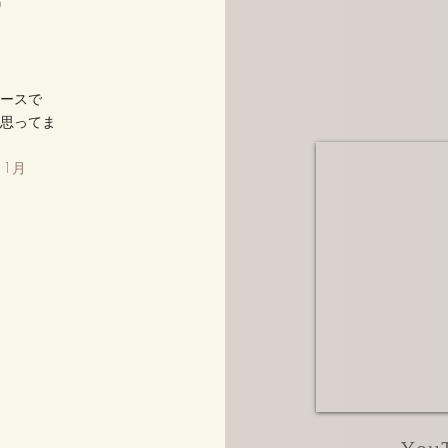
?
ペースで
と思ってま
月