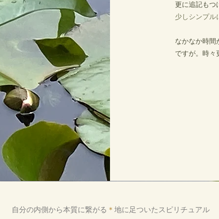
更に追記もつ
少しシンプル
​なかなか時
ですが。時々
自分の内側から本質に繋がる
＊
地に足ついたスピリチュアル