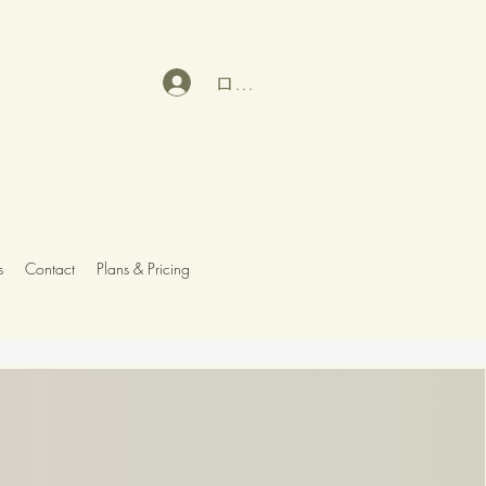
ログイン
s
Contact
Plans & Pricing