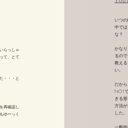
​You
​いつ
中では
な？
かなり
いらっしゃ
るので
って、とて
教える
い。
た・・・と
だから
NO1
きる形
方法が
を再確認し
した。
もゆーっく
一般的